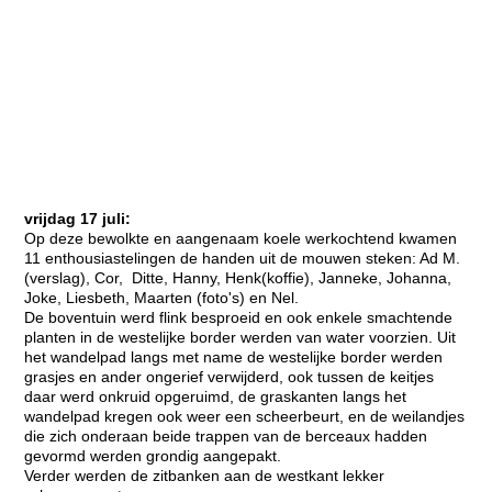
vrijdag 17 juli:
Op deze bewolkte en aangenaam koele werkochtend kwamen
11 enthousiastelingen de handen uit de mouwen steken: Ad M.
(verslag), Cor, Ditte, Hanny, Henk(koffie), Janneke, Johanna,
Joke, Liesbeth, Maarten (foto's) en Nel.
De boventuin werd flink besproeid en ook enkele smachtende
planten in de westelijke border werden van water voorzien. Uit
het wandelpad langs met name de westelijke border werden
grasjes en ander ongerief verwijderd, ook tussen de keitjes
daar werd onkruid opgeruimd, de graskanten langs het
wandelpad kregen ook weer een scheerbeurt, en de weilandjes
die zich onderaan beide trappen van de berceaux hadden
gevormd werden grondig aangepakt.
Verder werden de zitbanken aan de westkant lekker