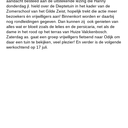
aandacht besteed aan de uitstekende lezing die Hanny
donderdag jl. hield over de Dieptetuin in het kader van de
Zomerschool van het Gilde Zeist, hopelijk trekt die actie meer
bezoekers èn vrijwilligers aan! Binnenkort worden er daarbij
nog rondleidingen gegeven. Dan kunnen zij ook genieten van
alles wat er bloeit zoals de lelies en de persicaria, net als de
dame in het rood op het terras van Huize Valckenbosch.
Zaterdag as. gaat een groep vrijwillgers fietsend naar Odijk om
daar een tuin te bekijken, veel plezier! En verder is de volgende
werkochtend op 17 juli.