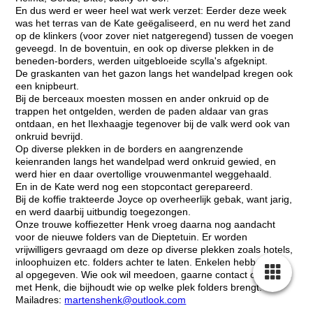
En dus werd er weer heel wat werk verzet: Eerder deze week
was het terras van de Kate geëgaliseerd, en nu werd het zand
op de klinkers (voor zover niet natgeregend) tussen de voegen
geveegd. In de boventuin, en ook op diverse plekken in de
beneden-borders, werden uitgebloeide scylla's afgeknipt.
De graskanten van het gazon langs het wandelpad kregen ook
een knipbeurt.
Bij de berceaux moesten mossen en ander onkruid op de
trappen het ontgelden, werden de paden aldaar van gras
ontdaan, en het Ilexhaagje tegenover bij de valk werd ook van
onkruid bevrijd.
Op diverse plekken in de borders en aangrenzende
keienranden langs het wandelpad werd onkruid gewied, en
werd hier en daar overtollige vrouwenmantel weggehaald.
En in de Kate werd nog een stopcontact gerepareerd.
Bij de koffie trakteerde Joyce op overheerlijk gebak, want jarig,
en werd daarbij uitbundig toegezongen.
Onze trouwe koffiezetter Henk vroeg daarna nog aandacht
voor de nieuwe folders van de Dieptetuin. Er worden
vrijwilligers gevraagd om deze op diverse plekken zoals hotels,
inloophuizen etc. folders achter te laten. Enkelen hebben zich
al opgegeven. Wie ook wil meedoen, gaarne contact opnemen
met Henk, die bijhoudt wie op welke plek folders brengt.
Mailadres:
martenshenk@outlook.com