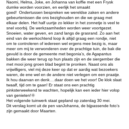
Naomi, Helma, Joke, en Johanna van koffie met een Frysk
dumke worden voorzien, en eerlijk het smaakt
goed! Ondertussen bespreken we wereldse zaken en andere
gebeurtenissen die ons bezighouden en die we graag met
elkaar delen. Het half uurtje zo lekker in het zonnetje is veel te
snel voorbij. De werkzaamheden worden weer voortgezet.
Snoeien, water geven, en zand langs de grasrand. Zo aan het
eind van de werkochtend loop ik altijd graag een rondje, niet
om te controleren of iedereen wel ergens mee bezig is, maar
meer om mij te verwonderen over de prachtige tuin, de bak die
gevuld is door de gemeente met begonia’s, de Agapantus
bakken die weer terug op hun plaats zijn en de siergember die
met mooi jong groen blad begint te pronken. Naast ons als
vrijwilligers, viel mij deze keer op dat er aardig wat bezoekers
waren, de ene wel en de andere niet verlegen om een praatje.
Ik hou daarvan en denk….daar doen we het voor! De klok slaat
twaalf, tijd om te gaan! Er staat ons een prachtig
pinksterweekend te wachten, hopelijk kan een ieder hier volop
van genieten!🌞
Het volgende tuinwerk staat gepland op zaterdag 30 mei.
Dit verslag komt uit de pen vanJohanna, de bijpassende foto’s
zijn gemaakt door Maarten.