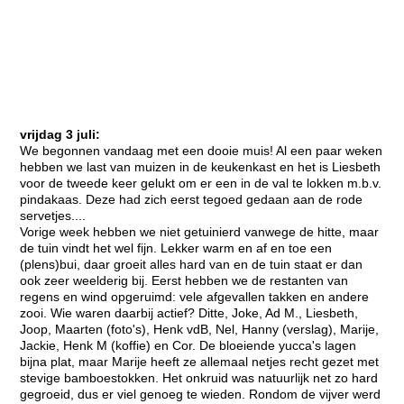
vrijdag 3 juli:
We begonnen vandaag met een dooie muis! Al een paar weken
hebben we last van muizen in de keukenkast en het is Liesbeth
voor de tweede keer gelukt om er een in de val te lokken m.b.v.
pindakaas. Deze had zich eerst tegoed gedaan aan de rode
servetjes....
Vorige week hebben we niet getuinierd vanwege de hitte, maar
de tuin vindt het wel fijn. Lekker warm en af en toe een
(plens)bui, daar groeit alles hard van en de tuin staat er dan
ook zeer weelderig bij. Eerst hebben we de restanten van
regens en wind opgeruimd: vele afgevallen takken en andere
zooi. Wie waren daarbij actief? Ditte, Joke, Ad M., Liesbeth,
Joop, Maarten (foto's), Henk vdB, Nel, Hanny (verslag), Marije,
Jackie, Henk M (koffie) en Cor. De bloeiende yucca's lagen
bijna plat, maar Marije heeft ze allemaal netjes recht gezet met
stevige bamboestokken. Het onkruid was natuurlijk net zo hard
gegroeid, dus er viel genoeg te wieden. Rondom de vijver werd