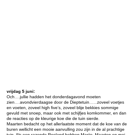
vrijdag 5 juni:
Och….jullie hadden het donderdagavond moeten
zien….avondvierdaagse door de Dieptetuin…...zoveel voetjes
en voeten, zoveel high five’s, zoveel blije bekkies sommige
gevuld met snoep, maar ook met schijfjes komkommer, en dan
de reacties op de kleurige koe die de tuin sierde.
Maarten bedacht op het allerlaatste moment dat de koe van de
buren wellicht een mooie aanvulling zou zijn in de al prachtige
tuin. Als een razende Roeland hebben Marije, Maarten en moi