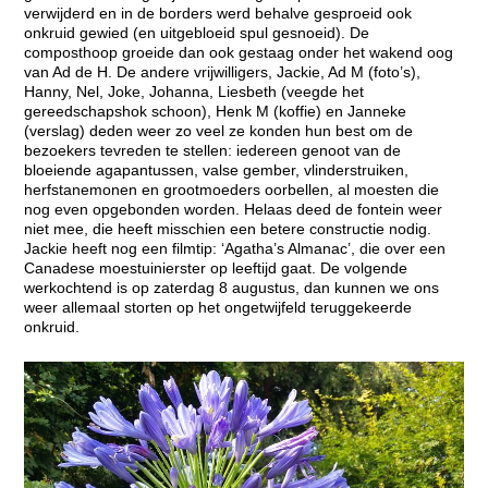
verwijderd en in de borders werd behalve gesproeid ook
onkruid gewied (en uitgebloeid spul gesnoeid). De
composthoop groeide dan ook gestaag onder het wakend oog
van Ad de H. De andere vrijwilligers, Jackie, Ad M (foto’s),
Hanny, Nel, Joke, Johanna, Liesbeth (veegde het
gereedschapshok schoon), Henk M (koffie) en Janneke
(verslag) deden weer zo veel ze konden hun best om de
bezoekers tevreden te stellen: iedereen genoot van de
bloeiende agapantussen, valse gember, vlinderstruiken,
herfstanemonen en grootmoeders oorbellen, al moesten die
nog even opgebonden worden. Helaas deed de fontein weer
niet mee, die heeft misschien een betere constructie nodig.
Jackie heeft nog een filmtip: ‘Agatha’s Almanac’, die over een
Canadese moestuinierster op leeftijd gaat. De volgende
werkochtend is op zaterdag 8 augustus, dan kunnen we ons
weer allemaal storten op het ongetwijfeld teruggekeerde
onkruid.