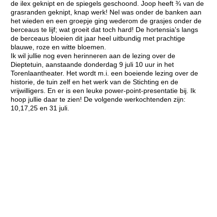
de ilex geknipt en de spiegels geschoond. Joop heeft ¾ van de
grasranden geknipt, knap werk! Nel was onder de banken aan
het wieden en een groepje ging wederom de grasjes onder de
berceaus te lijf; wat groeit dat toch hard! De hortensia's langs
de berceaus bloeien dit jaar heel uitbundig met prachtige
blauwe, roze en witte bloemen.
Ik wil jullie nog even herinneren aan de lezing over de
Dieptetuin, aanstaande donderdag 9 juli 10 uur in het
Torenlaantheater. Het wordt m.i. een boeiende lezing over de
historie, de tuin zelf en het werk van de Stichting en de
vrijwilligers. En er is een leuke power-point-presentatie bij. Ik
hoop jullie daar te zien! De volgende werkochtenden zijn:
10,17,25 en 31 juli.