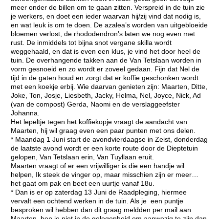
meer onder de billen om te gaan zitten. Verspreid in de tuin zie
je werkers, en doet een ieder waarvan hij/zij vind dat nodig is,
en wat leuk is om te doen. De azalea’s worden van uitgebloeide
bloemen verlost, de rhododendron’s laten we nog even met
rust. De inmiddels tot bijna snot vergane skilla wordt
weggehaald, en dat is even een klus, je vind het door heel de
tuin. De overhangende takken aan de Van Tetslaan worden in
vorm gesnoeid en zo wordt er zoveel gedaan. Fijn dat Nel de
tijd in de gaten houd en zorgt dat er koffie geschonken wordt
met een koekje erbij. Wie daarvan genieten zijn: Maarten, Ditte,
Joke, Ton, Josje, Liesbeth, Jacky, Helma, Nel, Joyce, Nick, Ad
(van de compost) Gerda, Naomi en de verslaggeefster
Johanna.
Het lepeltje tegen het koffiekopje vraagt de aandacht van
Maarten, hij wil graag even een paar punten met ons delen.
* Maandag 1 Juni start de avondvierdaagse in Zeist, donderdag
de laatste avond wordt er een korte route door de Dieptetuin
gelopen, Van Tetslaan erin, Van Tuyllaan eruit.
Maarten vraagt of er een vrijwilliger is die een handje wil
helpen, Ik steek de vinger op, maar misschien zijn er meer…
het gaat om pak en beet een uurtje vanaf 18u.
* Dan is er op zaterdag 13 Juni de Raadpleging, hiermee
vervalt een ochtend werken in de tuin. Als je een puntje
besproken wil hebben dan dit graag meldden per mail aan
Maarten, ben je niet in de gelegenheid om aanwezig te zijn dan