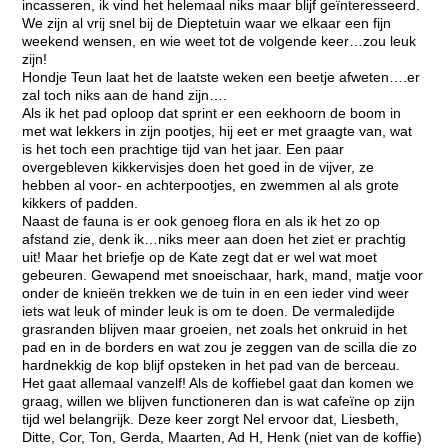
incasseren, ik vind het helemaal niks maar blijf geïnteresseerd.
We zijn al vrij snel bij de Dieptetuin waar we elkaar een fijn
weekend wensen, en wie weet tot de volgende keer…zou leuk
zijn!
Hondje Teun laat het de laatste weken een beetje afweten….er
zal toch niks aan de hand zijn….
Als ik het pad oploop dat sprint er een eekhoorn de boom in
met wat lekkers in zijn pootjes, hij eet er met graagte van, wat
is het toch een prachtige tijd van het jaar. Een paar
overgebleven kikkervisjes doen het goed in de vijver, ze
hebben al voor- en achterpootjes, en zwemmen al als grote
kikkers of padden.
Naast de fauna is er ook genoeg flora en als ik het zo op
afstand zie, denk ik…niks meer aan doen het ziet er prachtig
uit! Maar het briefje op de Kate zegt dat er wel wat moet
gebeuren. Gewapend met snoeischaar, hark, mand, matje voor
onder de knieën trekken we de tuin in en een ieder vind weer
iets wat leuk of minder leuk is om te doen. De vermaledijde
grasranden blijven maar groeien, net zoals het onkruid in het
pad en in de borders en wat zou je zeggen van de scilla die zo
hardnekkig de kop blijf opsteken in het pad van de berceau.
Het gaat allemaal vanzelf! Als de koffiebel gaat dan komen we
graag, willen we blijven functioneren dan is wat cafeïne op zijn
tijd wel belangrijk. Deze keer zorgt Nel ervoor dat, Liesbeth,
Ditte, Cor, Ton, Gerda, Maarten, Ad H, Henk (niet van de koffie)