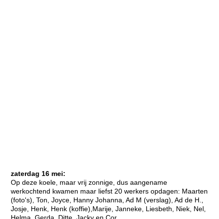
zaterdag 16 mei:
Op deze koele, maar vrij zonnige, dus aangename
werkochtend kwamen maar liefst 20 werkers opdagen: Maarten
(foto's), Ton, Joyce, Hanny Johanna, Ad M (verslag), Ad de H.,
Josje, Henk, Henk (koffie),Marije, Janneke, Liesbeth, Niek, Nel,
Helma, Gerda, Ditte, Jacky en Cor.