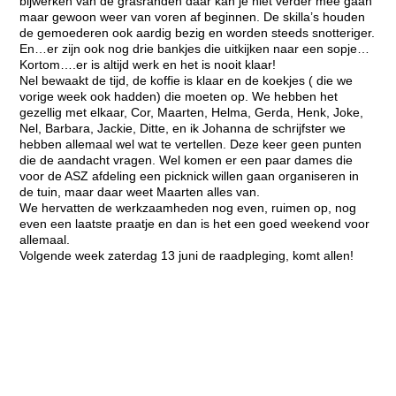
bijwerken van de grasranden daar kan je niet verder mee gaan
maar gewoon weer van voren af beginnen. De skilla’s houden
de gemoederen ook aardig bezig en worden steeds snotteriger.
En…er zijn ook nog drie bankjes die uitkijken naar een sopje…
Kortom….er is altijd werk en het is nooit klaar!
Nel bewaakt de tijd, de koffie is klaar en de koekjes ( die we
vorige week ook hadden) die moeten op. We hebben het
gezellig met elkaar, Cor, Maarten, Helma, Gerda, Henk, Joke,
Nel, Barbara, Jackie, Ditte, en ik Johanna de schrijfster we
hebben allemaal wel wat te vertellen. Deze keer geen punten
die de aandacht vragen. Wel komen er een paar dames die
voor de ASZ afdeling een picknick willen gaan organiseren in
de tuin, maar daar weet Maarten alles van.
We hervatten de werkzaamheden nog even, ruimen op, nog
even een laatste praatje en dan is het een goed weekend voor
allemaal.
Volgende week zaterdag 13 juni de raadpleging, komt allen!