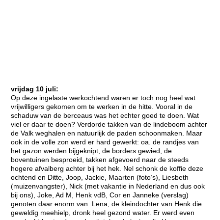
vrijdag 10 juli:
Op deze ingelaste werkochtend waren er toch nog heel wat
vrijwilligers gekomen om te werken in de hitte. Vooral in de
schaduw van de berceaus was het echter goed te doen. Wat
viel er daar te doen? Verdorde takken van de lindeboom achter
de Valk weghalen en natuurlijk de paden schoonmaken. Maar
ook in de volle zon werd er hard gewerkt: oa. de randjes van
het gazon werden bijgeknipt, de borders gewied, de
boventuinen besproeid, takken afgevoerd naar de steeds
hogere afvalberg achter bij het hek. Nel schonk de koffie deze
ochtend en Ditte, Joop, Jackie, Maarten (foto’s), Liesbeth
(muizenvangster), Nick (met vakantie in Nederland en dus ook
bij ons), Joke, Ad M, Henk vdB, Cor en Janneke (verslag)
genoten daar enorm van. Lena, de kleindochter van Henk die
geweldig meehielp, dronk heel gezond water. Er werd even