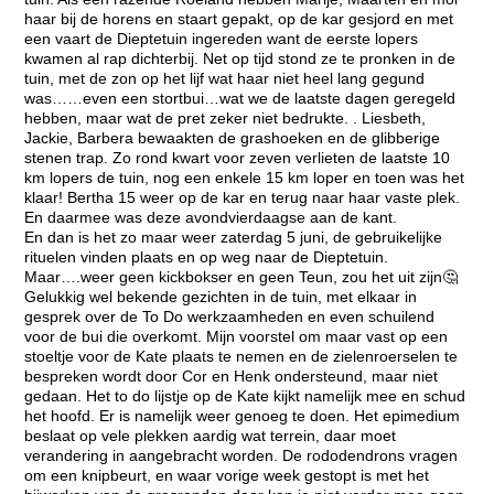
haar bij de horens en staart gepakt, op de kar gesjord en met
een vaart de Dieptetuin ingereden want de eerste lopers
kwamen al rap dichterbij. Net op tijd stond ze te pronken in de
tuin, met de zon op het lijf wat haar niet heel lang gegund
was……even een stortbui…wat we de laatste dagen geregeld
hebben, maar wat de pret zeker niet bedrukte. . Liesbeth,
Jackie, Barbera bewaakten de grashoeken en de glibberige
stenen trap. Zo rond kwart voor zeven verlieten de laatste 10
km lopers de tuin, nog een enkele 15 km loper en toen was het
klaar! Bertha 15 weer op de kar en terug naar haar vaste plek.
En daarmee was deze avondvierdaagse aan de kant.
En dan is het zo maar weer zaterdag 5 juni, de gebruikelijke
rituelen vinden plaats en op weg naar de Dieptetuin.
Maar….weer geen kickbokser en geen Teun, zou het uit zijn🤔
Gelukkig wel bekende gezichten in de tuin, met elkaar in
gesprek over de To Do werkzaamheden en even schuilend
voor de bui die overkomt. Mijn voorstel om maar vast op een
stoeltje voor de Kate plaats te nemen en de zielenroerselen te
bespreken wordt door Cor en Henk ondersteund, maar niet
gedaan. Het to do lijstje op de Kate kijkt namelijk mee en schud
het hoofd. Er is namelijk weer genoeg te doen. Het epimedium
beslaat op vele plekken aardig wat terrein, daar moet
verandering in aangebracht worden. De rododendrons vragen
om een knipbeurt, en waar vorige week gestopt is met het