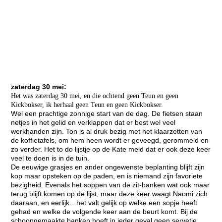
zaterdag 30 mei:
Het was zaterdag 30 mei, en die ochtend geen Teun en geen
Kickbokser, ik herhaal geen Teun en geen Kickbokser.
Wel een prachtige zonnige start van de dag. De fietsen staan
netjes in het gelid en verklappen dat er best wel veel
werkhanden zijn. Ton is al druk bezig met het klaarzetten van
de koffietafels, om hem heen wordt er geveegd, gerommeld en
zo verder. Het to do lijstje op de Kate meld dat er ook deze keer
veel te doen is in de tuin.
De eeuwige grasjes en ander ongewenste beplanting blijft zijn
kop maar opsteken op de paden, en is niemand zijn favoriete
bezigheid. Evenals het soppen van de zit-banken wat ook maar
terug blijft komen op de lijst, maar deze keer waagt Naomi zich
daaraan, en eerlijk…het valt gelijk op welke een sopje heeft
gehad en welke de volgende keer aan de beurt komt. Bij de
schoongemaakte banken hoeft in ieder geval geen servetje