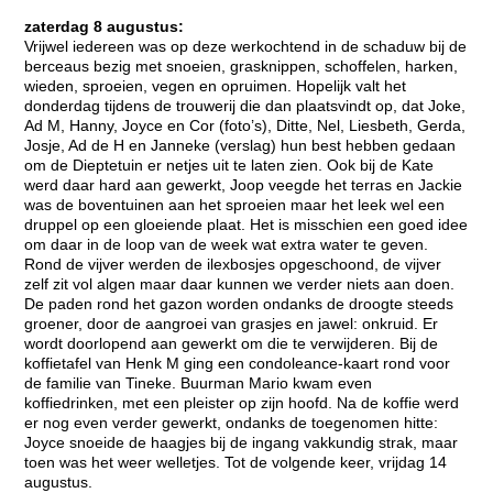
zaterdag 8 augustus:
Vrijwel iedereen was op deze werkochtend in de schaduw bij de
berceaus bezig met snoeien, grasknippen, schoffelen, harken,
wieden, sproeien, vegen en opruimen. Hopelijk valt het
donderdag tijdens de trouwerij die dan plaatsvindt op, dat Joke,
Ad M, Hanny, Joyce en Cor (foto’s), Ditte, Nel, Liesbeth, Gerda,
Josje, Ad de H en Janneke (verslag) hun best hebben gedaan
om de Dieptetuin er netjes uit te laten zien. Ook bij de Kate
werd daar hard aan gewerkt, Joop veegde het terras en Jackie
was de boventuinen aan het sproeien maar het leek wel een
druppel op een gloeiende plaat. Het is misschien een goed idee
om daar in de loop van de week wat extra water te geven.
Rond de vijver werden de ilexbosjes opgeschoond, de vijver
zelf zit vol algen maar daar kunnen we verder niets aan doen.
De paden rond het gazon worden ondanks de droogte steeds
groener, door de aangroei van grasjes en jawel: onkruid. Er
wordt doorlopend aan gewerkt om die te verwijderen. Bij de
koffietafel van Henk M ging een condoleance-kaart rond voor
de familie van Tineke. Buurman Mario kwam even
koffiedrinken, met een pleister op zijn hoofd. Na de koffie werd
er nog even verder gewerkt, ondanks de toegenomen hitte:
Joyce snoeide de haagjes bij de ingang vakkundig strak, maar
toen was het weer welletjes. Tot de volgende keer, vrijdag 14
augustus.