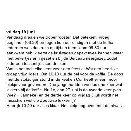
vrijdag 19 juni
Vandaag draaien we tropenrooster. Dat betekent: vroeg
beginnen (08.30) en tegen tien uur eindigen met de koffie.
Iedereen was dus ruim op tijd en toen ik om 09.30 uur
aankwam heb ik eerst de kruiwagen gepakt twee kannen water
met bekertjes erin gezet en bij de Berceau neergezet, zodat
iedereen tussentijds kon drinken.
Wat is het toch elke keer weer een feestje. Wat een heerlijke
groep vrijwilligers. Om 10.10 uur de bel voor de koffie. De doos
met de stofzuiger stond in de keuken Cor heeft er een mooi
plekje voor gevonden. Drie jarige hadden we dus drie keer wat
lekkers bij de koffie. Nu 1x, dan 27 juni is de tweede keer (van
Wie? = Janneke) en de derde keer op vrijdag 3 juli wordt het
misschien wel die Zeeuwse lekkernij?
Heerlijk 10.40 uur alles klaar. Nel hielp nog even met de afwas.