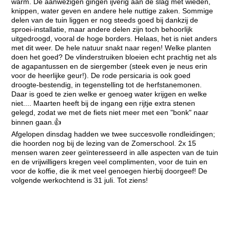
warm. De aanwezigen gingen ijverig aan de slag met wieden,
knippen, water geven en andere hele nuttige zaken. Sommige
delen van de tuin liggen er nog steeds goed bij dankzij de
sproei-installatie, maar andere delen zijn toch behoorlijk
uitgedroogd, vooral de hoge borders. Helaas, het is niet anders
met dit weer. De hele natuur snakt naar regen! Welke planten
doen het goed? De vlinderstruiken bloeien echt prachtig net als
de agapantussen en de siergember (steek even je neus erin
voor de heerlijke geur!). De rode persicaria is ook goed
droogte-bestendig, in tegenstelling tot de herfstanemonen.
Daar is goed te zien welke er genoeg water krijgen en welke
niet.... Maarten heeft bij de ingang een rijtje extra stenen
gelegd, zodat we met de fiets niet meer met een "bonk" naar
binnen gaan.👍
Afgelopen dinsdag hadden we twee succesvolle rondleidingen;
die hoorden nog bij de lezing van de Zomerschool. 2x 15
mensen waren zeer geïnteresseerd in alle aspecten van de tuin
en de vrijwilligers kregen veel complimenten, voor de tuin en
voor de koffie, die ik met veel genoegen hierbij doorgeef! De
volgende werkochtend is 31 juli. Tot ziens!